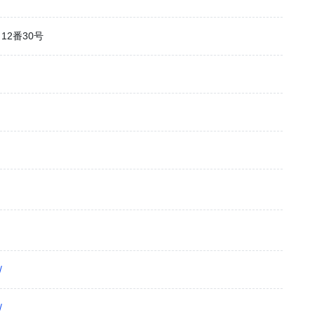
2番30号
/
/