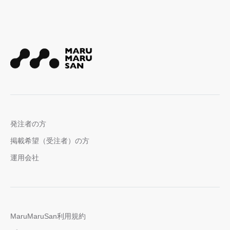
発注者の方
掲載希望（受注者）の方
運用会社
MaruMaruSan利用規約